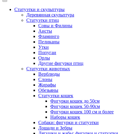
Статуэтки и скульптуры
Деревянная скульптура
Статуэтки птиц
Совы и Филины
Аисты
Фламинго
Пеликаны
Утки
Попугаи
Орлы
Другие фигурки птиц
Статуэтки животных
Верблюды
Слоны
Жирафы
Обезьяны
Статуэтки кошек
Фигурки кошек до 50см
Фигурки кошек 50-90см
Фигурки кошек 100 см и более
Наборы кошек
Собаки: фигурки и статуэтки
Лошади и Зебры
Лягушки и жабы: фигурки и статуэтки