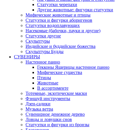
Статуэтки черепахи
Другие животные: фигурки статуэтки
Мифические животные и птицы
Статуэтки и фигурки аборигенов
Статуэтки водоплавующих
Насекомые (бабочки, пауки и другие)
Статуэтки другие
Скульптуры
Индийские и буддийские божества
Скульптуры Будды
СУВЕНИРЫ
Настенное панно
Гекконы Ящерицы настенное панно
Мифические существа
Птицы
Животные
В ассортименте
Тотемные, экзотические маски
Фэншуй инструменты
Дзен-садики
Музыка ветра
Сувенирное денежное дерево
Ловцы и ловушки снов
Статуэтки и фигурки из бронзы
Благовония