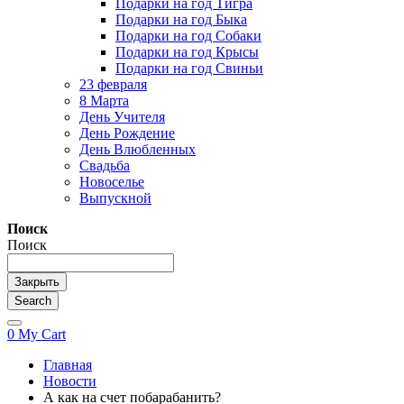
Подарки на год Тигра
Подарки на год Быка
Подарки на год Собаки
Подарки на год Крысы
Подарки на год Свиньи
23 февраля
8 Марта
День Учителя
День Рождение
День Влюбленных
Свадьба
Новоселье
Выпускной
Поиск
Поиск
Закрыть
Search
0
My Cart
Главная
Новости
А как на счет побарабанить?