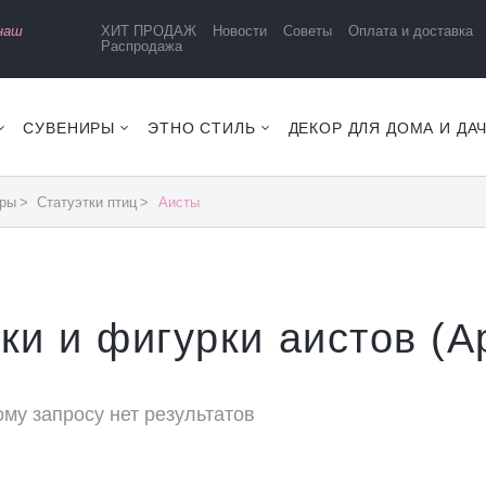
 наш
ХИТ ПРОДАЖ
Новости
Советы
Оплата и доставка
Распродажа
СУВЕНИРЫ
ЭТНО СТИЛЬ
ДЕКОР ДЛЯ ДОМА И ДА
уры
Статуэтки птиц
Аисты
ки и фигурки аистов (
ому запросу нет результатов