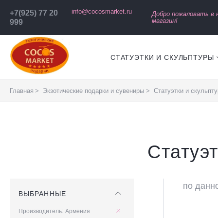
info@cocosmarket.ru
+7(925) 77 20
Добро пожаловать в
магазин!
999
СТАТУЭТКИ И СКУЛЬПТУРЫ
Главная
Экзотические подарки и сувениры
Статуэтки и скульпт
Статуэт
по данн
ВЫБРАННЫЕ
Производитель
Армения