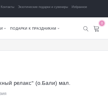
Контакты
Экзотические подарки и сувениры
Избранное
0
ЧИ
ПОДАРКИ К ПРАЗДНИКАМ
ный релакс" (о.Бали) мал.
зия