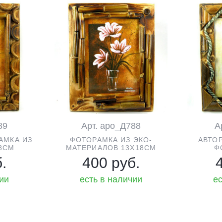
89
Арт. аро_Д788
А
АМКА ИЗ
ФОТОРАМКА ИЗ ЭКО-
АВТО
8СМ
МАТЕРИАЛОВ 13Х18СМ
Ф
.
400 руб.
чии
есть в наличии
ес