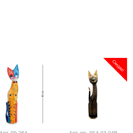
Скидка!
Арт. 99-264
Арт. nn_3SA 03-04B