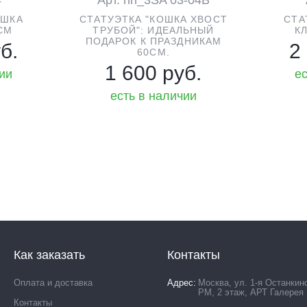
ОШКА
СТАТУЭТКА "КОШКА ХВОСТ
СТА
СМ
ТРУБОЙ": ИДЕАЛЬНЫЙ
К
ПОДАРОК К ПРАЗДНИКАМ
б.
2
60СМ.
1 600 руб.
чии
ес
есть в наличии
Как заказать
Контакты
Оплата и доставка
Адрес
Москва, ул. 1-я Останкин
РМ, 2 этаж, АРТ Галерея
Контакты