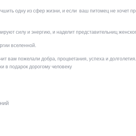
чшить одну из сфер жизни, и если ваш питомец не хочет про
зируют силу и энергию, и наделит представительниц женско
ргии вселенной.
чит вам пожелали добра, процветания, успеха и долголетия.
ки в подарок дорогому человеку
аний