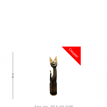
Скидка!
4
Арт. nn_3SA 03-04B