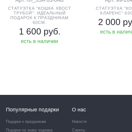
СТАТУЭТКА "КОШКА ХВОСТ
СТАТУЭТКА "К
ТРУБОЙ": ИДЕАЛЬНЫЙ
КЛАРЕНС" 60
ПОДАРОК К ПРАЗДНИКАМ
2 000 ру
60СМ.
1 600 руб.
есть в нали
есть в наличии
Популярные подарки
О нас
Подарки к праздникам
Новости
Подарки по знаку зодиака
Советы