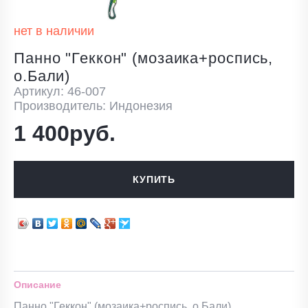
нет в наличии
Панно "Геккон" (мозаика+роспись,
о.Бали)
Артикул: 46-007
Производитель: Индонезия
1 400руб.
КУПИТЬ
Описание
Панно "Геккон" (мозаика+роспись, о.Бали)