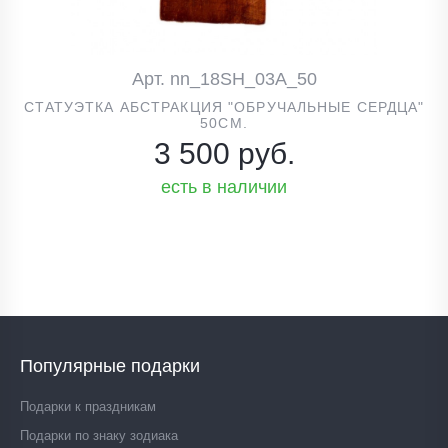
Арт. nn_18SH_03A_50
СТАТУЭТКА АБСТРАКЦИЯ "ОБРУЧАЛЬНЫЕ СЕРДЦА"
50СМ.
3 500 руб.
есть в наличии
Популярные подарки
Подарки к праздникам
Подарки по знаку зодиака