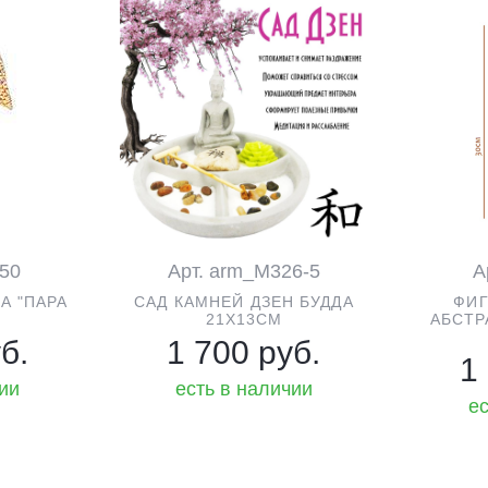
050
Арт. arm_M326-5
А
А "ПАРА
CАД КАМНЕЙ ДЗЕН БУДДА
ФИГ
М
21Х13СМ
АБСТР
б.
1 700 руб.
1
чии
есть в наличии
ес