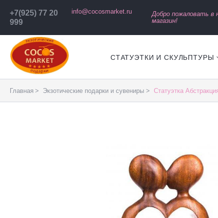
info@cocosmarket.ru
+7(925) 77 20
Добро пожаловать в
магазин!
999
СТАТУЭТКИ И СКУЛЬПТУРЫ
Главная
Экзотические подарки и сувениры
Статуэтка Абстракци