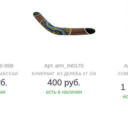
00-55B
Арт. arm_IN0170
А
 МАССАИ
БУМЕРАНГ ИЗ ДЕРЕВА 37 СМ
СУВ
б.
400 руб.
1
чии
есть в наличии
ес