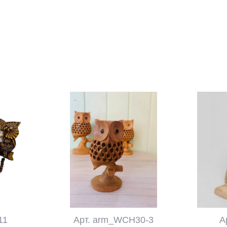
11
Арт. arm_WCH30-3
А