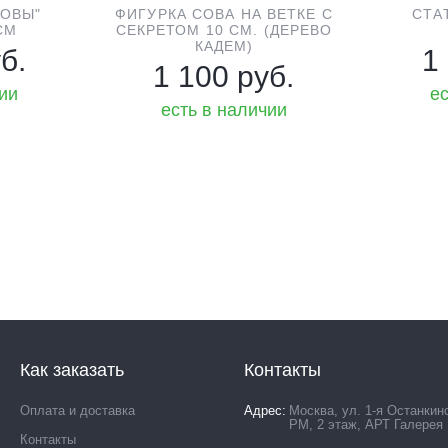
СОВЫ"
ФИГУРКА СОВА НА ВЕТКЕ С
СТА
СМ
СЕКРЕТОМ 10 СМ. (ДЕРЕВО
КАДЕМ)
б.
1
1 100 руб.
чии
ес
есть в наличии
Как заказать
Контакты
Оплата и доставка
Адрес
Москва, ул. 1-я Останкин
РМ, 2 этаж, АРТ Галерея
Контакты