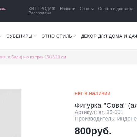
 наш
ХИТ ПРОДАЖ
Новости
Советы
Оплата и доставка
Распродажа
СУВЕНИРЫ
ЭТНО СТИЛЬ
ДЕКОР ДЛЯ ДОМА И ДА
ия, о.Бали) н-р из трех 15/13/10 см
нет в наличии
Фигурка "Сова" (ал
Артикул: art 35-001
Производитель: Индоне
800руб.