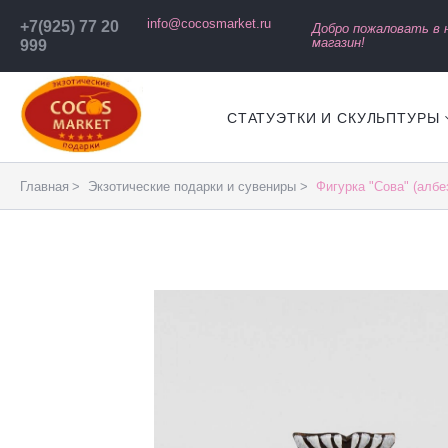
info@cocosmarket.ru
+7(925) 77 20
Добро пожаловать в
магазин!
999
СТАТУЭТКИ И СКУЛЬПТУРЫ
Главная
Экзотические подарки и сувениры
Фигурка "Сова" (албез