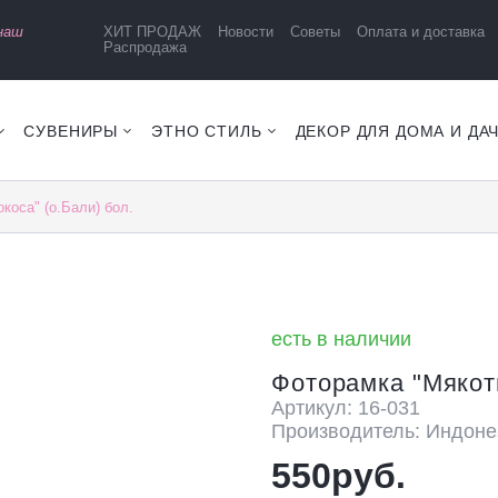
 наш
ХИТ ПРОДАЖ
Новости
Советы
Оплата и доставка
Распродажа
СУВЕНИРЫ
ЭТНО СТИЛЬ
ДЕКОР ДЛЯ ДОМА И ДА
коса" (о.Бали) бол.
есть в наличии
Фоторамка "Мякоть
Артикул: 16-031
Производитель: Индоне
550руб.