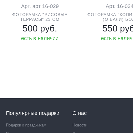
Арт. арт 16-029
Арт. 16-03
ФОТОРАМКА "РИСОВЫЕ
ФОТОРАМКА "КОПИ
ТЕРРАСЫ" 23 СМ
(О.БАЛИ) БО
500 руб.
550 руб
есть в наличии
есть в нали
Популярные подарки
О нас
Подарки к праздникам
Новости