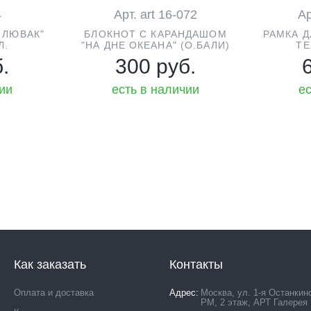
4
Арт. art 16-072
Ар
 ЛЮВАК"
БЛОКНОТ С КАРАНДАШОМ
РАМКА 
Л.
"НА ДНЕ ОКЕАНА" (О.БАЛИ)
ТЕ
.
300 руб.
чии
есть в наличии
ес
Как заказать
Контакты
Оплата и доставка
Адрес
Москва, ул. 1-я Останкин
РМ, 2 этаж, АРТ Галерея