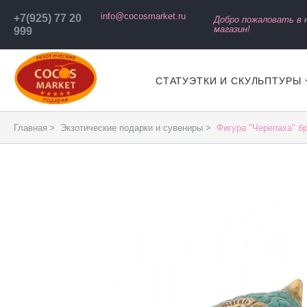
info@cocosmarket.ru
+7(925) 77 20
Добро пожаловать в
магазин!
999
СТАТУЭТКИ И СКУЛЬПТУРЫ
Главная
Экзотические подарки и сувениры
Фигура "Черепаха" бр