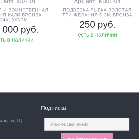
т. arm_IB07-01
Арт. arm_KB01-04
Я И ВОИНСТВЕННАЯ
ПОДВЕСКА РЫБКА ЗОЛОТАЯ
НЯ КАЛИ БРОНЗА
ТРИ ЖЕЛАНИЯ 5 СМ БРОНЗА
24Х13Х6СМ
250 руб.
 000 руб.
есть в наличии
ть в наличии
Подписка
ская, 55, ТЦ