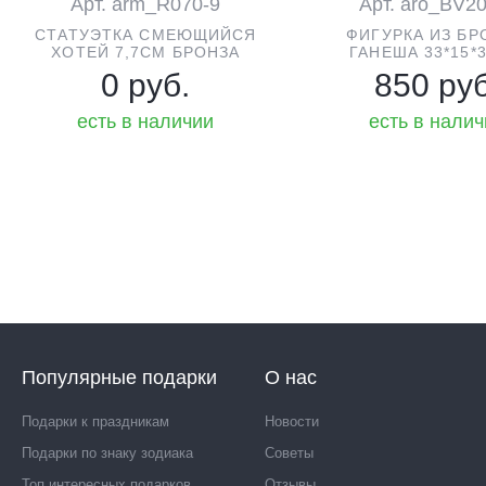
Арт. arm_R070-9
Арт. aro_BV2
СТАТУЭТКА СМЕЮЩИЙСЯ
ФИГУРКА ИЗ БР
ХОТЕЙ 7,7СМ БРОНЗА
ГАНЕША 33*15*
0 руб.
850 руб
есть в наличии
есть в нали
Популярные подарки
О нас
Подарки к праздникам
Новости
Подарки по знаку зодиака
Советы
Топ интересных подарков
Отзывы