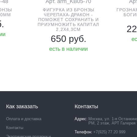
0-48
Арт. arm_KB05-70
Ар
ОНЗЫ
ФИГУРКА ИЗ БРОНЗЫ
ГРОЗНА
30ММ
ЧЕРЕПАХА-ДРАКОН -
БОГИ
ПОМОЖЕТ СОХРАНИТЬ И
.
ПРИУМНОЖИТЬ КАПИТАЛ
22
2,2Х4,3СМ
чии
650 руб.
ес
есть в наличии
Как заказать
Контакты
Оплата и доставка
Адрес
Москва, ул. 1-я Останкин
РМ, 2 этаж, АРТ Галерея
Контакты
Телефон
+7(925) 77 20 999
Экзотические подарки и